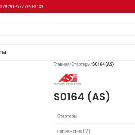
3 78 78 | +373 794 63 123
КТЫ
Главная
/
Стартеры
/
S0164 (AS)
S0164 (AS)
Стартеры
напряжение [ V ]