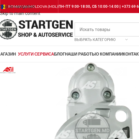
Skip to navigation
ROMANIAN
MOLDOVA (MDL)
ПН-ПТ 9:00-18:00, СБ 10:00-14:00 | +373 69 6
Skip to main content
ВЫБРАТЬ КАТЕГОРИЮ
АГАЗИН
УСЛУГИ СЕРВИСА
БЛОГ
НАШИ РАБОТЫ
О КОМПАНИИ
КОНТА