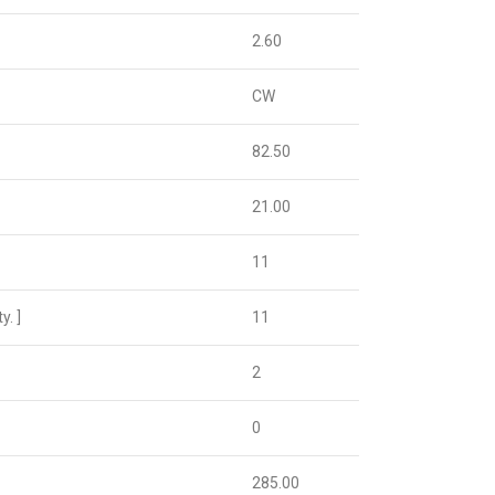
2.60
CW
82.50
21.00
11
. ]
11
2
0
285.00