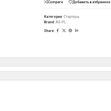
Compare
Добавить в избранное
Категория:
Стартеры
Brand:
AS-PL
Share:
ТИП
ГОД
[1000.6]
РЕЖИССЕР
12.1989-12.1999
[1000.6]
05.1991-12.1999
BOSCH