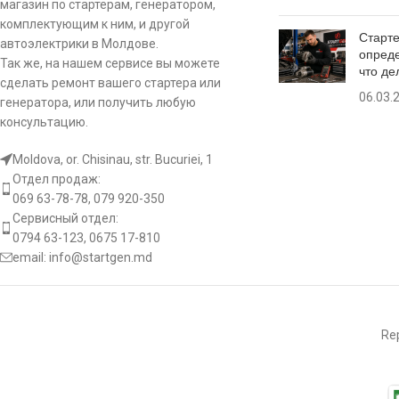
магазин по стартерам, генератором,
a:
посадочно
SAME
Galaxy 170 6.2 Diesel
Число резьбовых отверстий [
S0164
комплектующим к ним, и другой
1
A
Старте
szt ]
автоэлектрики в Молдове.
опреде
SAME
Laser 100 5.2 Diesel
Так же, на нашем сервисе вы можете
STR50203
что де
b:
Вылет бен
Вращение пускателя
CW
сделать ремонт вашего стартера или
06.03.
генератора, или получить любую
SAME
Laser 110 5.7 Diesel
STRL111
le:
Длина
консультацию.
[:]
SAME
Laser 130 6.2 Diesel
220930
Moldova, or. Chisinau, str. Bucuriei, 1
Количеств
o1:
крепежны
Отдел продаж:
отверстий
SAME
Laser 150 6.2 Diesel
069 63-78-78, 079 920-350
Сервисный отдел:
0794 63-123, 0675 17-810
Количеств
SAME
Ranger 45 2.7 Diesel
крепежны
email:
info@startgen.md
o2:
отверстий 
SAME
Solar 60 3.1 Diesel
резьбой
SAME
Titan 160 6.0 Diesel
Rep
Диаметр ш
od:
бендикса 
SAME
Titan 190 6.0 Diesel