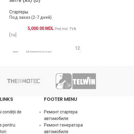
S6178 (AS) (D)
S6061 (AS) (A)
Стартеры
Стартеры
Под заказ (2-7 дней)
Под заказ (2-7 
5,000.00
MDL
3,750.
Preț incl. TVA
[:ru]
[:ru]
12
vo:
Напряжение
volt
2
vo:
Напряж
po:
Мощность Квт
kw
Количество зубьев
te:
10 pcs
LINKS
FOOTER MENU
po:
Мощнос
бендикса
 condiții de
Ремонт стартера
ro:
Вращение бендикса
CR
автомобиля
Количес
te:
бендик
e pentru
Ремонт генератора
Размер посадочного
ori
автомобиля
a: