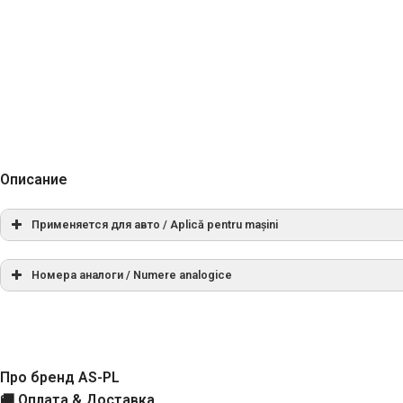
Описание
Применяется для авто / Aplică pentru mașini
Номера аналоги / Numere analogice
МАРКА
МОДЕЛЬ
СПРАВОЧНЫЙ НОМЕР
LAMBORGHINI
135 6.0 Diesel Formula
LAMBORGHINI
165 6.0 Diesel Racing
Про бренд AS-PL
0001223506
🚚 Оплата & Доставка