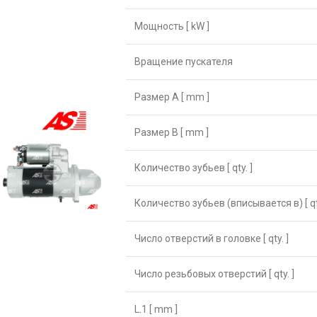
Мощность [ kW ]
Вращение пускателя
Размер А [ mm ]
Размер B [ mm ]
Количество зубьев [ qty. ]
Количество зубьев (вписывается в) [ qty
Число отверстий в головке [ qty. ]
Число резьбовых отверстий [ qty. ]
L.1 [ mm ]