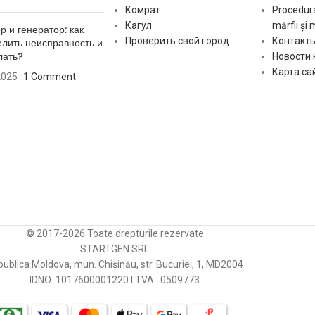
го места
77 mm
Комрат
Procedura
06.1983-
AS-PL
Кагул
mărfii și 
р и генератор: как
Количество зубьев
10
Проверить свой город
Контакт
лить неисправность и
03.1984-
WOODAUTO
лать?
Новости
дикса
17.5 mm
Вращение пускателя
ACW
Карта са
2025
1 Comment
03.1983-
3EFFE
186 mm
[:]
04.1983-
ERA
о
х
2 pcs
03.1983-
о
02.1982-
х
2 pcs
с
06.1986-
© 2017-2026 Toate drepturile rezervate
STARTGEN SRL
05.1991-
ublica Moldova, mun. Chișinău, str. Bucuriei, 1, MD2004
естерни
26 mm
внешний
IDNO: 1017600001220 I TVA : 0509773
01.1992-