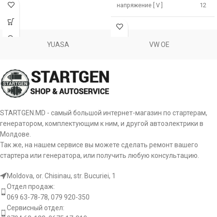
напряжение [ V ]
12
Мощность [ kW ]
1.1
Мощность [ kW ]
0.9
Размер А [ mm ]
64
YUASA
VW OE
Размер А [ mm ]
77
Размер B [ mm ]
24
Размер B [ mm ]
17
Количество зубьев
9
(вписывается в) [ szt ]
Количество зубьев
8
(вписывается в) [ szt ]
Число отверстий в
2
STARTGEN.MD - самый большой интернет-магазин по стартерам,
головке [ szt ]
генератором, комплектующим к ним, и другой автоэлектрики в
Число отверстий в
2
Молдове.
головке [ szt ]
Число резьбовых
1
Так же, на нашем сервисе вы можете сделать ремонт вашего
отверстий [ szt ]
стартера или генератора, или получить любую консультацию.
Число резьбовых
2
отверстий [ szt ]
Вращение пускателя
CW
Moldova, or. Chisinau, str. Bucuriei, 1
Отдел продаж:
Вращение пускателя
CW
069 63-78-78, 079 920-350
[:]
Сервисный отдел: