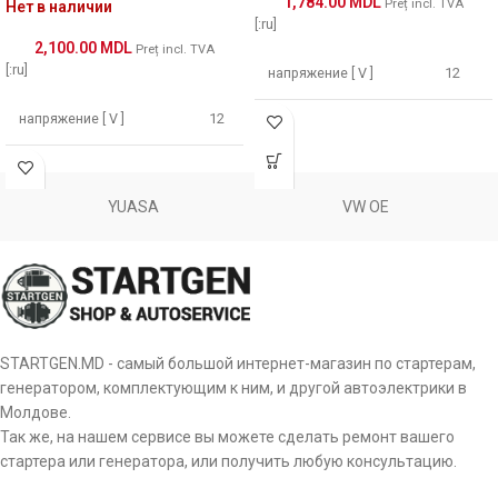
1,784.00
MDL
Preț incl. TVA
20401723OE
REAL
Нет в наличии
[:ru]
2,100.00
MDL
Preț incl. TVA
22.1176
LAUBER
[:ru]
напряжение [ V ]
12
22.1176M
LAUBER
напряжение [ V ]
12
Мощность [ kW ]
1.10
Мощность [ kW ]
1.1
25-2451
ELSTOCK
Размер А [ mm ]
82.00
YUASA
VW OE
Размер А [ mm ]
64
3025
CEVAM
Размер B [ mm ]
5.00
Размер B [ mm ]
24
33031N
WAI / TRANSPO
Количество зубьев [
9
szt ]
Количество зубьев
443115141319
MAGNETON
9
(вписывается в) [ szt ]
Количество зубьев
STARTGEN.MD - самый большой интернет-магазин по стартерам,
9
(вписывается в) [ szt ]
генератором, комплектующим к ним, и другой автоэлектрики в
6010327
SANDO
Число отверстий в
Молдове.
2
головке [ szt ]
Число отверстий в
Так же, на нашем сервисе вы можете сделать ремонт вашего
3
головке [ szt ]
8018470
FRIESEN
стартера или генератора, или получить любую консультацию.
Число резьбовых
1
отверстий [ szt ]