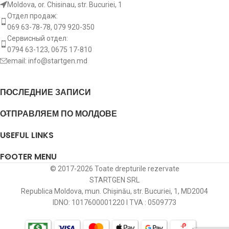
Число резьбовых
8212297
POWERMAX
Moldova, or. Chisinau, str. Bucuriei, 1
1
отверстий [ szt ]
Отдел продаж:
Вращение пускателя
CW
069 63-78-78, 079 920-350
88212297
POWERMAX
Вращение пускателя
CW
Сервисный отдел:
0794 63-123, 0675 17-810
AES2243
AUTOELECTRO
[:]
email:
info@startgen.md
[:]
CS1176
HC PARTS
ПОСЛЕДНИЕ ЗАПИСИ
CST10327AS
CASCO
ОТПРАВЛЯЕМ ПО МОЛДОВЕ
CST10327GS
CASCO
USEFUL LINKS
FOOTER MENU
DRS8470
DELCO
© 2017-2026 Toate drepturile rezervate
STARTGEN SRL
EAA-121589
EAA
Republica Moldova, mun. Chișinău, str. Bucuriei, 1, MD2004
IDNO: 1017600001220 I TVA : 0509773
LRT00243
LUCAS