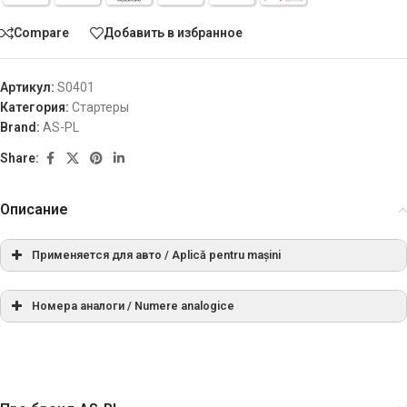
Compare
Добавить в избранное
Артикул:
S0401
Категория:
Стартеры
Brand:
AS-PL
Share:
Описание
Применяется для авто / Aplică pentru mașini
Номера аналоги / Numere analogice
МАРКА
МОДЕЛЬ
ТИП
ГОД
ПРИМЕЧАН
СПРАВОЧНЫЙ НОМЕР
Multivan
РЕЖИССЕР
VW
[AXA]
04.2003-
2.0