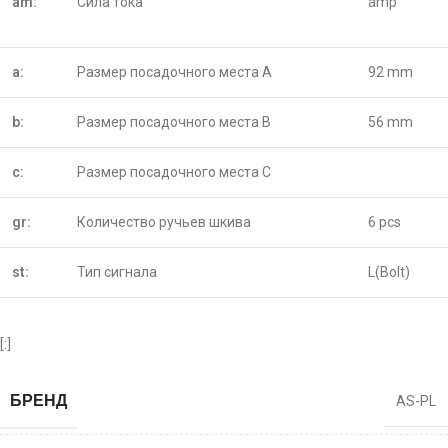
am:
Сила тока
amp
a:
Размер посадочного места A
92 mm
b:
Размер посадочного места B
56 mm
c:
Размер посадочного места C
gr:
Количество ручьев шкива
6 pcs
st:
Тип сигнала
L(Bolt)
[:]
БРЕНД
AS-PL