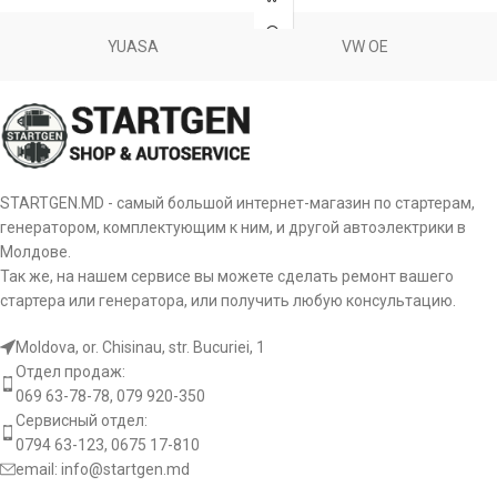
am:
Сила тока
amp
CAL10113GS
CASCO
Sprinter
MERCEDES
11.1996-
308 2.3
[OM601.943]
YUASA
VW OE
BENZ
04.2000
CAL10113OS
CASCO
Diesel
Размер
a:
посадочного
35 mm
места A
CAL10113RS
CASCO
Sprinter
MERCEDES
05.1997-
310 2.9
[OM602.980]
BENZ
08.2002
Размер
4×4
CAL10152
CASCO
b:
посадочного
14 mm
места B
STARTGEN.MD - самый большой интернет-магазин по стартерам,
Sprinter
генератором, комплектующим к ним, и другой автоэлектрики в
MERCEDES
02.1995-
CAL10152AS
CASCO
310 2.9
[OM602.980]
BENZ
04.2000
Молдове.
Размер
Diesel
c:
посадочного
82 mm
Так же, на нашем сервисе вы можете сделать ремонт вашего
CAL10152ES
CASCO
места C
стартера или генератора, или получить любую консультацию.
Sprinter
MERCEDES
01.1997-
310 2.9
[OM602.980]
CAL10152GS
CASCO
Количество
Moldova, or. Chisinau, str. Bucuriei, 1
BENZ
04.2000
Diesel
gr:
ручьев
5 pcs
Отдел продаж:
шкива
069 63-78-78, 079 920-350
CAL10152OS
CASCO
Sprinter
Сервисный отдел:
MERCEDES
05.1997-
312 2.9
[OM602.980]
L-
0794 63-123, 0675 17-810
st:
Тип сигнала
BENZ
08.2002
CAL10152RS
CASCO
DFM(FR)
4×4
email:
info@startgen.md