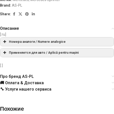
Brand:
AS-PL
Share:
Описание
[:ru]
Номера аналоги / Numere analogice
A0263, A0133, A0585
AS-PLСписок
Применяется для авто / Aplică pentru mașini
МАРКА
МОДЕЛЬ
ТИП
ГОД
ПРИМ
AEA3201
AUTOELECTRO
[:]
Про бренд AS-PL
Sprinter
0123320041
BOSCHСписок
MERCEDES
01.1995-
208 2.3
[OM601.943]
🚚 Оплата & Доставка
BENZ
04.2000
Diesel
🔧 Услуги нашего сервиса
0123320046
BOSCHСписок
Sprinter
MERCEDES
02.1995-
0123320049
BOSCHСписок
208 2.3
[OM601.943]
BENZ
04.2000
Похожие
Diesel